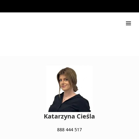
Rapdach
888 444 517
Katarzyna Cieśla
888 444 517