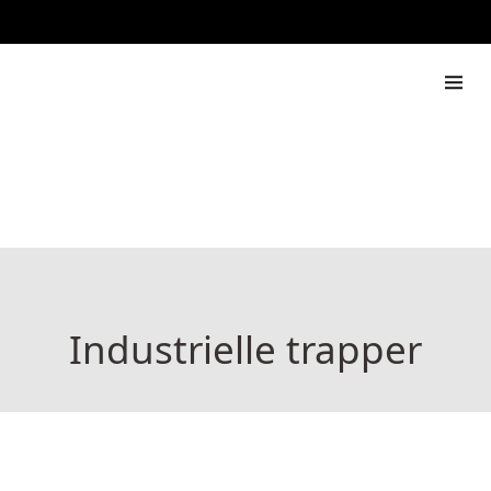
888 444 517
Rapdach
Industrielle trapper