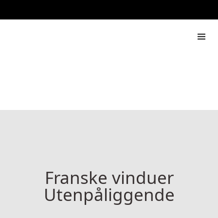
888 444 517
Rapdach
Franske vinduer
Utenpåliggende