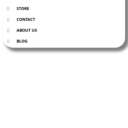
STORE
CONTACT
ABOUT US
BLOG
Aleksandra
Święs
Katarzyna
Sikorska
888 440 077
888 440 540
rapdach
rapdach