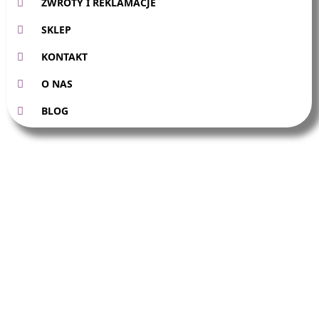
ZWROTY I REKLAMACJE
SKLEP
KONTAKT
O NAS
BLOG
Aleksandra
Święs
Katarzyna
Sikorska
888 440 077
888 440 540
rapdach
rapdach