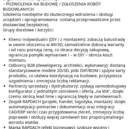
– POZWOLENIA NA BUDOWĘ / ZGŁOSZENIA ROBÓT
BUDOWLANYCH.
Szkolenia niezbędne do skutecznego wdrożenia i obsługi
urządzeń i oprogramowania -zostaną przeprowadzone przez
dostawców( bezpłatnie).
Grupy docelowe i korzyści:
Klienci indywidualni (DIY i z montażem): zobaczą balustradę
w swoim otoczeniu w AR/3D, samodzielnie dobiorą warianty
i od razu poznają cenę, co skraca decyzję zakupową,
ogranicza pomyłki wymiarowe i – w DIY – obniża koszt
montażu.
Odbiorcy B2B (deweloperzy, architekci, wykonawcy): dostaną
standaryzowane modele 2D/3D, pliki DXF/BOM i spójne karty
produktu, co ułatwia koordynację na budowie, przyspiesza
uzgodnienia i zmniejsza liczbę reklamacji.
Partnerzy sprzedaży i dystrybutorzy: zyskają samoobsługowy
konfigurator z jednolitym cennikiem i ofertą „na klik”, dzięki
czemu skrócą lead time i ograniczą błędy w zamówieniach.
Zespół RAPDACH (projekt, handel, logistyka, montaże): dzięki
automatyzacji pomiarów i dokumentacji oraz integracji
CAD/ERP skróci czas przygotowania zleceń, zmniejszy liczbę
poprawek i obsłuży więcej zamówień bez proporcjonalnego
wzrostu etatów.
Marka RAPDACH (efekt biznesowy): szybsze wyceny i