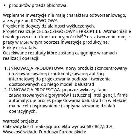
produktów przedsiębiorstwa
.
Wspierane inwestycje nie mają charakteru odtworzeniowego,
ale wyłącznie ROZWOJOWY.
Projekt nie dotyczy działalności wykluczonych.
Projekt realizuje CEL SZCZEGÓŁOWY EFRR.CP1.III. „Wzmacnianie
trwałego wzrostu i konkurencyjności MŚP oraz tworzenie miejsc
pracy w MŚP, w tym poprzez inwestycje produkcyjne.”
Efekty i rezultaty:
Oczekiwane rezultaty które zostaną osiągnięte w ramach
realizacji operacji:
INNOWACJA PRODUKTOWA: nowy produkt skoncentrowany
na zaawansowanej i zautomatyzowanej aplikacji
internetowej do projektowania podłoża i tworzenia
dostosowanych do niego modeli balustrad
INNOWACJA PROCESOWA: poprzez wykorzystanie
zaawansowanych algorytmów i sztucznej inteligencji, firma
automatyzuje proces projektowania balustrad co w efekcie
ma na celu usprawnienie i zoptymalizowanie działań
operacyjnych.
Wartość projektu:
Całkowity koszt realizacji projektu wynosi
687 862,50 zł.
Wysokość wkładu Funduszy Europejskich: