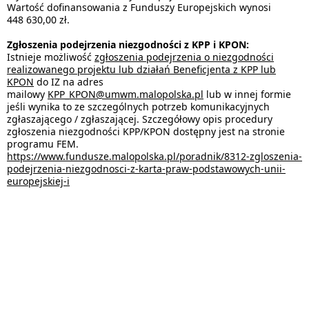
Wartość dofinansowania z Funduszy Europejskich wynosi
448 630,00 zł.
Zgłoszenia podejrzenia niezgodności z KPP i KPON:
Istnieje możliwość
zgłoszenia podejrzenia o niezgodności
realizowanego projektu lub działań Beneficjenta z KPP lub
KPON
do IZ na adres
mailowy
KPP_KPON@umwm.malopolska.pl
lub w innej formie
jeśli wynika to ze szczególnych potrzeb komunikacyjnych
zgłaszającego / zgłaszającej. Szczegółowy opis procedury
zgłoszenia niezgodności KPP/KPON dostępny jest na stronie
programu FEM.
https://www.fundusze.malopolska.pl/poradnik/8312-zgloszenia-
podejrzenia-niezgodnosci-z-karta-praw-podstawowych-unii-
europejskiej-i