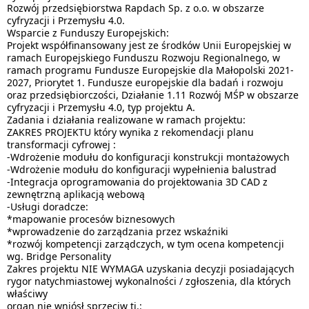
Rozwój przedsiębiorstwa Rapdach Sp. z o.o. w obszarze
cyfryzacji i Przemysłu 4.0.
Wsparcie z Funduszy Europejskich:
Projekt współfinansowany jest ze środków Unii Europejskiej w
ramach Europejskiego Funduszu Rozwoju Regionalnego, w
ramach programu Fundusze Europejskie dla Małopolski 2021-
2027, Priorytet 1. Fundusze europejskie dla badań i rozwoju
oraz przedsiębiorczości, Działanie 1.11 Rozwój MŚP w obszarze
cyfryzacji i Przemysłu 4.0, typ projektu A.
Zadania i działania realizowane w ramach projektu:
ZAKRES PROJEKTU który wynika z rekomendacji planu
transformacji cyfrowej :
-Wdrożenie modułu do konfiguracji konstrukcji montażowych
-Wdrożenie modułu do konfiguracji wypełnienia balustrad
-Integracja oprogramowania do projektowania 3D CAD z
zewnętrzną aplikacją webową
-Usługi doradcze:
*mapowanie procesów biznesowych
*wprowadzenie do zarządzania przez wskaźniki
*rozwój kompetencji zarządczych, w tym ocena kompetencji
wg. Bridge Personality
Zakres projektu NIE WYMAGA uzyskania decyzji posiadających
rygor natychmiastowej wykonalności / zgłoszenia, dla których
właściwy
organ nie wniósł sprzeciw tj.: