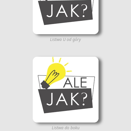
Listwa U od góry
Listwa do boku