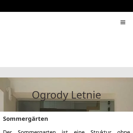
888 444 517
Rapdach
Ogrody Letnie
Sommergärten
Der Sommergarten ist eine Struktur ohne