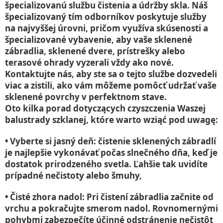
špecializovanú službu čistenia a údržby skla. Náš
špecializovaný tím odborníkov poskytuje služby
na najvyššej úrovni, pričom využíva skúsenosti a
špecializované vybavenie, aby vaše sklenené
zábradlia, sklenené dvere, prístrešky alebo
terasové ohrady vyzerali vždy ako nové.
Kontaktujte nás, aby ste sa o tejto službe dozvedeli
viac a zistili, ako vám môžeme pomôcť udržať vaše
sklenené povrchy v perfektnom stave.
Oto kilka porad dotyczących czyszczenia Waszej
balustrady szklanej, które warto wziąć pod uwagę:
• Vyberte si jasný deň: čistenie sklenených zábradlí
je najlepšie vykonávať počas slnečného dňa, keď je
dostatok prirodzeného svetla. Ľahšie tak uvidíte
prípadné nečistoty alebo šmuhy,
• Čisté zhora nadol: Pri čistení zábradlia začnite od
vrchu a pokračujte smerom nadol. Rovnomernými
pohybmi zabezpečíte účinné odstránenie nečistôt