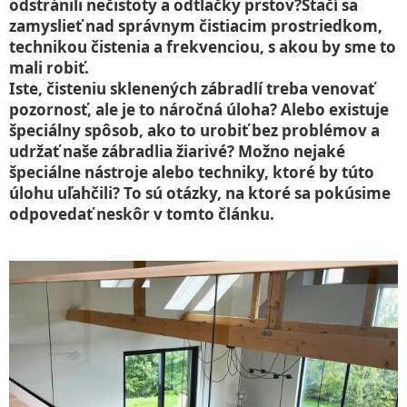
odstránili nečistoty a odtlačky prstov?Stačí sa
zamyslieť nad správnym čistiacim prostriedkom,
technikou čistenia a frekvenciou, s akou by sme to
mali robiť.
Iste, čisteniu sklenených zábradlí treba venovať
pozornosť, ale je to náročná úloha? Alebo existuje
špeciálny spôsob, ako to urobiť bez problémov a
udržať naše zábradlia žiarivé? Možno nejaké
špeciálne nástroje alebo techniky, ktoré by túto
úlohu uľahčili? To sú otázky, na ktoré sa pokúsime
odpovedať neskôr v tomto článku.