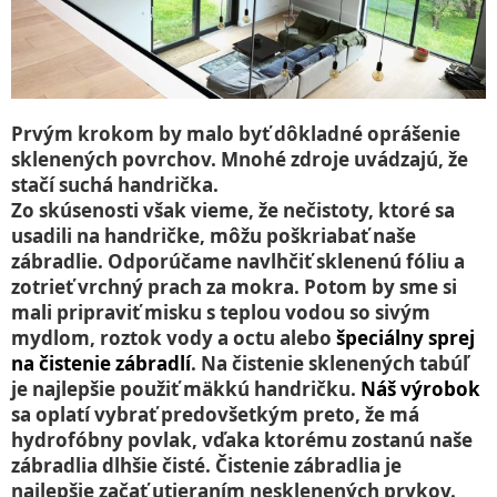
Prvým krokom by malo byť dôkladné oprášenie
sklenených povrchov. Mnohé zdroje uvádzajú, že
stačí suchá handrička.
Zo skúsenosti však vieme, že nečistoty, ktoré sa
usadili na handričke, môžu poškriabať naše
zábradlie. Odporúčame navlhčiť sklenenú fóliu a
zotrieť vrchný prach za mokra. Potom by sme si
mali pripraviť misku s teplou vodou so sivým
mydlom, roztok vody a octu alebo
špeciálny sprej
na čistenie zábradlí
. Na čistenie sklenených tabúľ
je najlepšie použiť mäkkú handričku.
Náš výrobok
sa oplatí vybrať predovšetkým preto, že má
hydrofóbny povlak, vďaka ktorému zostanú naše
zábradlia dlhšie čisté. Čistenie zábradlia je
najlepšie začať utieraním nesklenených prvkov.