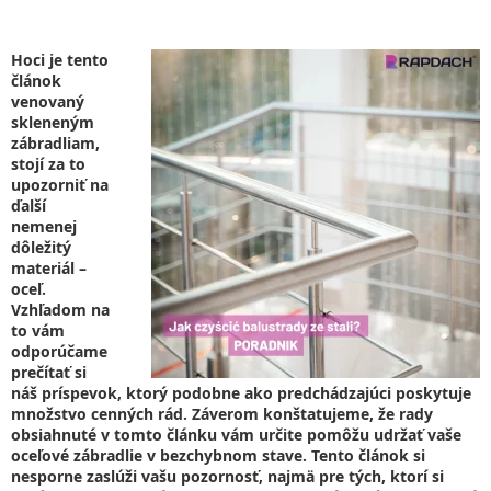
Hoci je tento
článok
venovaný
skleneným
zábradliam,
stojí za to
upozorniť na
ďalší
nemenej
dôležitý
materiál –
oceľ.
Vzhľadom na
to vám
odporúčame
prečítať si
náš príspevok, ktorý podobne ako predchádzajúci poskytuje
množstvo cenných rád. Záverom konštatujeme, že rady
obsiahnuté v tomto článku vám určite pomôžu udržať vaše
oceľové zábradlie v bezchybnom stave. Tento článok si
nesporne zaslúži vašu pozornosť, najmä pre tých, ktorí si