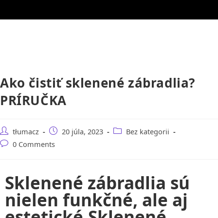
Rapdac
888 444 517
h
Ako čistiť sklenené zábradlia?
PRÍRUČKA
tłumacz
20 júla, 2023
Bez kategorii
0 Comments
Sklenené zábradlia sú
nielen funkčné, ale aj
estetické.Sklenené